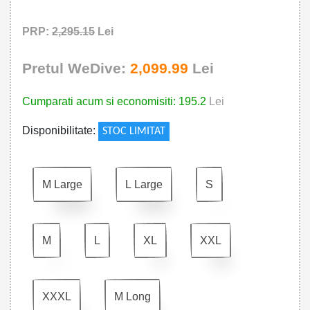
PRP:
2,295.15
Lei
Pretul WeDive:
2,099.99
Lei
Cumparati acum si economisiti: 195.2
Lei
Disponibilitate:
STOC LIMITAT
M Large
L Large
S
M
L
XL
XXL
XXXL
M Long